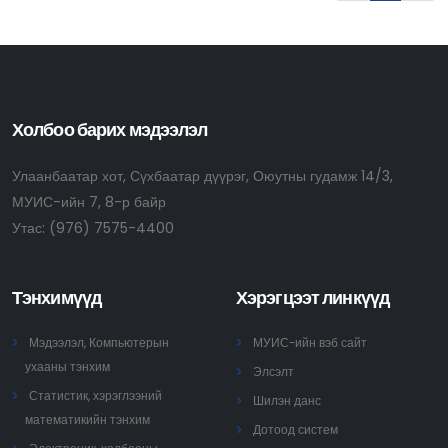
Холбоо барих мэдээлэл
Улаанбаатар хот, Сүхбаатар дүүрэг, Оюутны гудамж 14/3,
МУИС-ийн 7, 8-р байр
Утас:
(976) 7575-4400
Тэнхимүүд
Хэрэгцээт линкүүд
Мэдээлэл, Компьютерын
МУИС-ийн вэб сайт
ухааны тэнхим
Элсэлт
Статистик, хэрэглээний
Шилэн данс
математикийн тэнхим
Дотоод систем