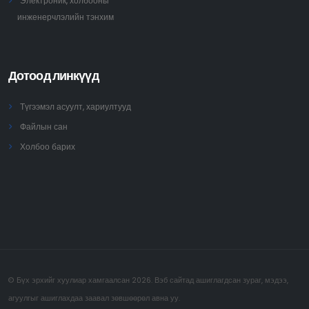
Электроник, холбооны
инженерчлэлийн тэнхим
Дотоод линкүүд
Түгээмэл асуулт, хариултууд
Файлын сан
Холбоо барих
© Бүх эрхийг хуулиар хамгаалсан 2026. Вэб сайтад ашиглагдсан зураг, мэдээ,
агуулгыг ашиглахдаа заавал зөвшөөрөл авна уу.