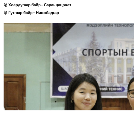
🥈 Хоёрдугаар байр- Саранцацралт
🥉 Гутгаар байр- Нинжбадгар