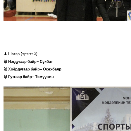
♟️ Шатар (эрэгтэй):
🥇 Нэгдүгээр байр- Сүхбат
🥈 Хоёрдугаар байр- Өсөхбаяр
🥉 Гутгаар байр- Тэмүүжин