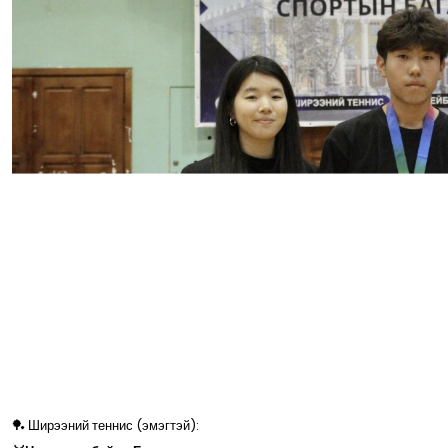
🏓 Ширээний теннис (эмэгтэй):