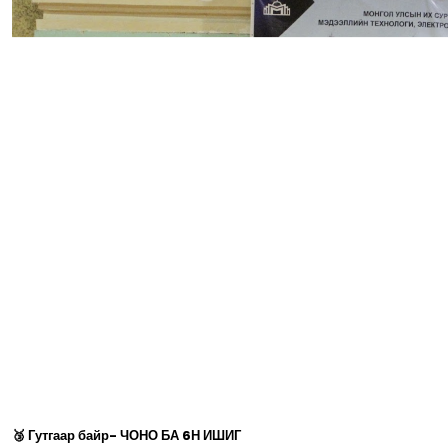
🥉 Гутгаар байр- ЧОНО БА 6Н ИШИГ