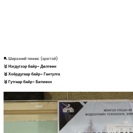
🏓 Ширээний теннис (эрэгтэй):
🥇 Нэгдүгээр байр- Дөлгөөн
🥈 Хоёрдугаар байр- Гантулга
🥉 Гутгаар байр- Батмөнх