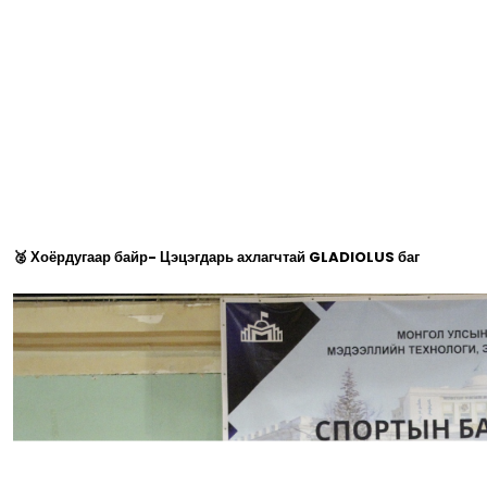
🥈 Хоёрдугаар байр- Цэцэгдарь ахлагчтай GLADIOLUS баг