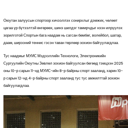
Оюутан залуусын спортоор хичээллэх сонирхлыг дэмжих, чөлөөт
цагаа үр бүтээлтэй өнгөрөөх, шинэ шилдэг тамирчдыг нээн илрүүлэх
зорилготой Спортын бага наадам нь сагсан бөмбөг, волейбол, шатар,
даам, ширээний теннис гэсэн таван төрлөөр зохион байгуулагдлаа.
Тус наадмыг МУИС Мэдээллийн Технологи, Электроникийн
Сургуулийн Оюутны Зөвлөл зохион байгуулсан бөгөөд тэмцээн 2025
оны 10-р сарын 11-нд МУИС-ийн 8-р байрны спорт зааланд, харин 10-
р сарын 12-нд 4-р байрны спорт зааланд тус тус амжилттай зохион
байгуулагдлаа.