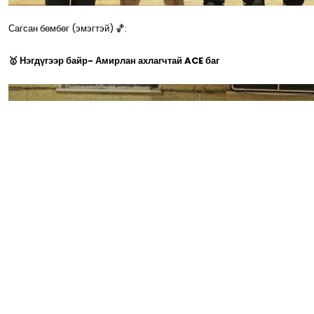
Сагсан бөмбөг (эмэгтэй) 🏀:
🥇 Нэгдүгээр байр- Амирлан ахлагчтай ACE баг