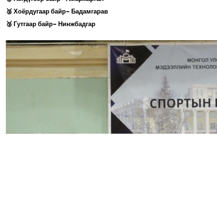
🥈 Хоёрдугаар байр- Бадамгарав
🥉 Гутгаар байр- Нинжбадгар