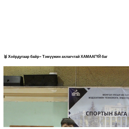
🥈 Хоёрдугаар байр- Тэмүүжин ахлагчтай ХАМААГҮЙ баг