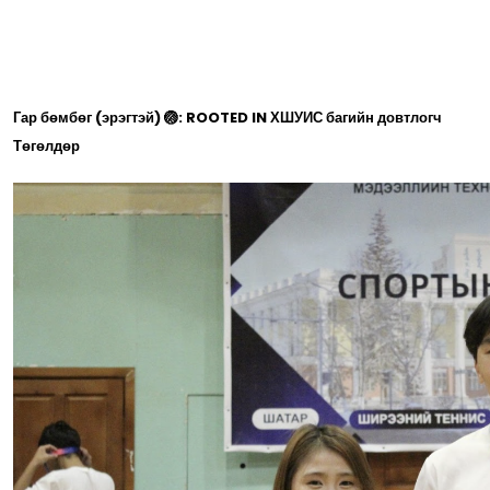
Гар бөмбөг (эрэгтэй) 🏐: ROOTED IN ХШУИС багийн довтлогч
Төгөлдөр