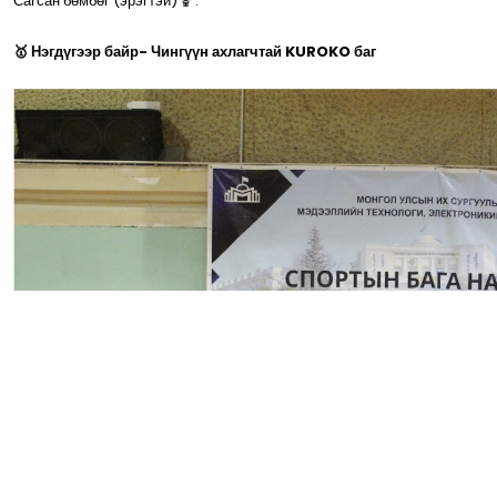
Сагсан бөмбөг (эрэгтэй) 🏀:
🥇 Нэгдүгээр байр- Чингүүн ахлагчтай KUROKO баг