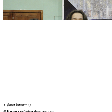
🔹 Даам (эмэгтэй):
🥇 Нэгдүгээр байр- Амаржаргал