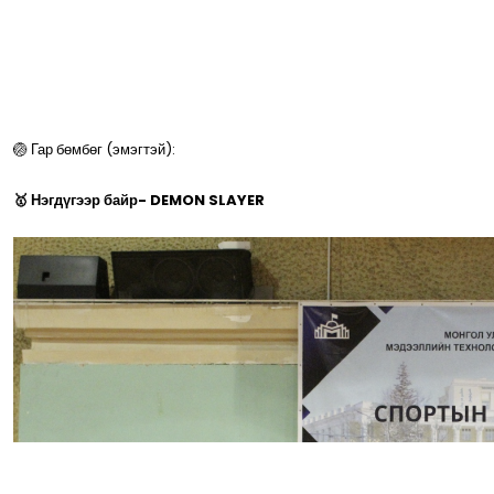
🏐 Гар бөмбөг (эмэгтэй):
🥇 Нэгдүгээр байр- DEMON SLAYER