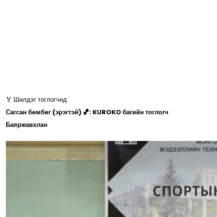
🏅 Шилдэг тоглогчид:
Сагсан бөмбөг (эрэгтэй) 🏀: KUROKO багийн тоглогч
Баяржавхлан