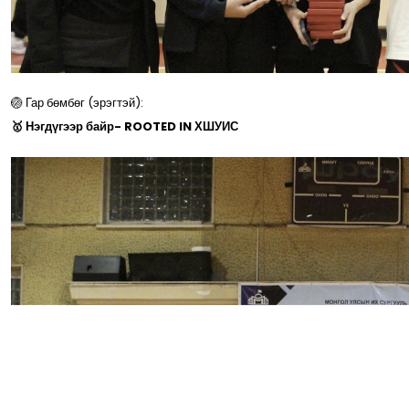
🏐 Гар бөмбөг (эрэгтэй):
🥇 Нэгдүгээр байр- ROOTED IN ХШУИС