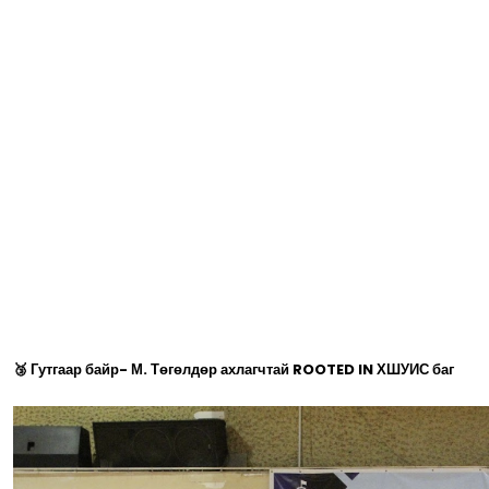
🥉 Гутгаар байр- М. Төгөлдөр ахлагчтай ROOTED IN ХШУИС баг