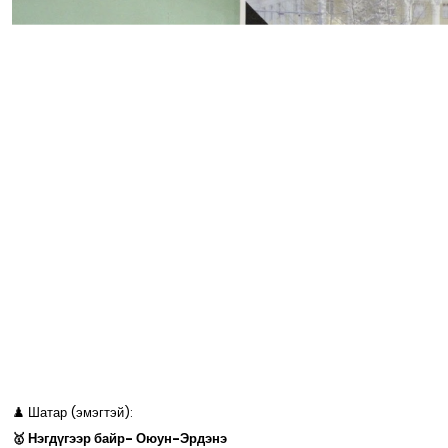
♟️ Шатар (эмэгтэй):
🥇 Нэгдүгээр байр- Оюун-Эрдэнэ