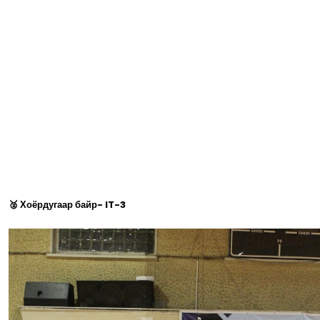
🥈 Хоёрдугаар байр- IT-3