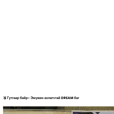
🥉 Гутгаар байр- Эмүжин ахлагчтай DREAM баг