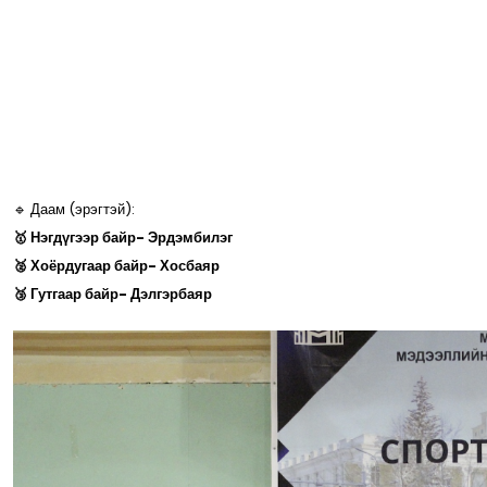
🔹 Даам (эрэгтэй):
🥇 Нэгдүгээр байр- Эрдэмбилэг
🥈 Хоёрдугаар байр- Хосбаяр
🥉 Гутгаар байр- Дэлгэрбаяр