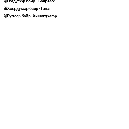
🥇Нэгдүгээр байр- Баяртөгс
🥈Хоёрдугаар байр-Танан
🥉Гутгаар байр-Хишигдэлгэр