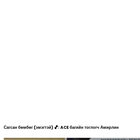
Сагсан бөмбөг (эмэгтэй) 🏀: ACE багийн тоглогч Амирлин