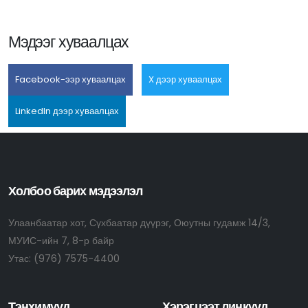
Мэдээг хуваалцах
Facebook-ээр хуваалцах
X дээр хуваалцах
LinkedIn дээр хуваалцах
Холбоо барих мэдээлэл
Улаанбаатар хот, Сүхбаатар дүүрэг, Оюутны гудамж 14/3,
МУИС-ийн 7, 8-р байр
Утас:
(976) 7575-4400
Тэнхимүүд
Хэрэгцээт линкүүд