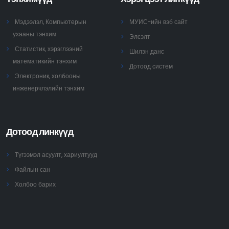
Мэдээлэл, Компьютерын
МУИС-ийн вэб сайт
ухааны тэнхим
Элсэлт
Статистик, хэрэглээний
Шилэн данс
математикийн тэнхим
Дотоод систем
Электроник, холбооны
инженерчлэлийн тэнхим
Дотоод линкүүд
Түгээмэл асуулт, хариултууд
Файлын сан
Холбоо барих