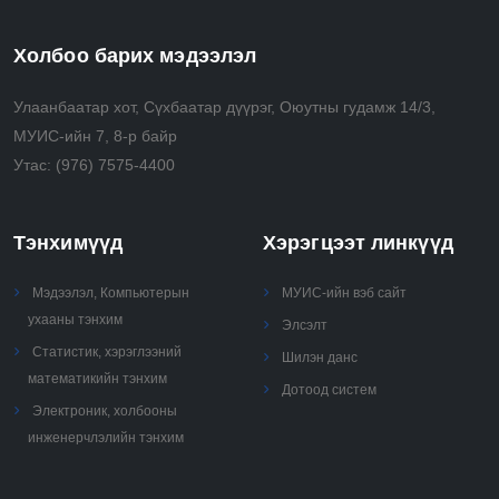
Холбоо барих мэдээлэл
Улаанбаатар хот, Сүхбаатар дүүрэг, Оюутны гудамж 14/3,
МУИС-ийн 7, 8-р байр
Утас:
(976) 7575-4400
Тэнхимүүд
Хэрэгцээт линкүүд
Мэдээлэл, Компьютерын
МУИС-ийн вэб сайт
ухааны тэнхим
Элсэлт
Статистик, хэрэглээний
Шилэн данс
математикийн тэнхим
Дотоод систем
Электроник, холбооны
инженерчлэлийн тэнхим