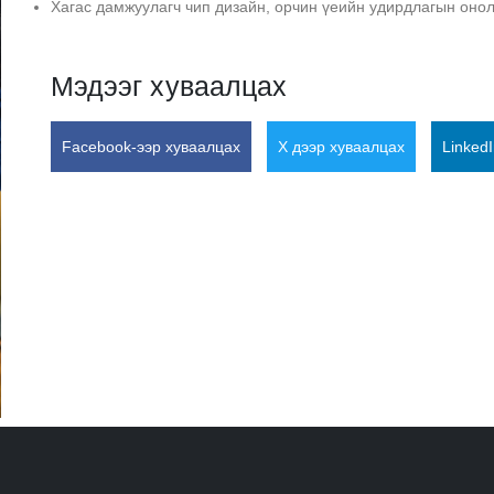
Хагас дамжуулагч чип дизайн, орчин үеийн удирдлагын оно
Мэдээг хуваалцах
Facebook-ээр хуваалцах
X дээр хуваалцах
Linked