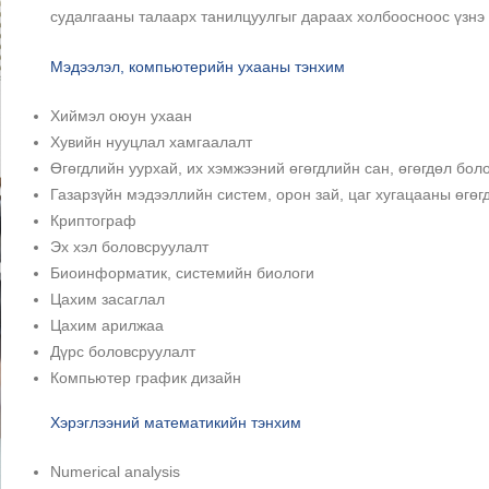
судалгааны талаарх танилцуулгыг дараах холбоосноос үзнэ 
Мэдээлэл, компьютерийн ухааны тэнхим
Хиймэл оюун ухаан
Хувийн нууцлал хамгаалалт
Өгөгдлийн уурхай, их хэмжээний өгөгдлийн сан, өгөгдөл бол
Газарзүйн мэдээллийн систем, орон зай, цаг хугацааны өгөг
Криптограф
Эх хэл боловсруулалт
Биоинформатик, системийн биологи
Цахим засаглал
Цахим арилжаа
Дүрс боловсруулалт
Компьютер график дизайн
Хэрэглээний математикийн тэнхим
Numerical analysis