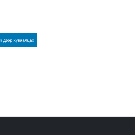
л
In дээр хуваалцах