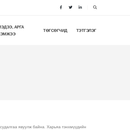
МЭДЭЭ, АРГА
ТӨГСӨГЧИД
ТЭТГЭЛЭГ
ХЭМЖЭЭ
судалгаа явуулж байна. Харьяа тэнхмүүдийн