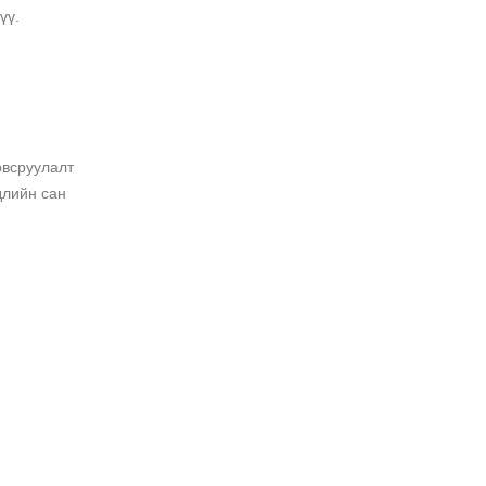
үү.
овсруулалт
длийн сан