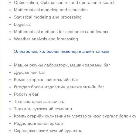
Optimization, Optimal control and operation research
Mathematical modeling and simulation
Statistical modeling and processing
Logistics
Mathematical methods for economics and finance
Weather analysis and forecasting
Электроник, холбооны инженерчлэлийн тэнхим
Машин оюуны лаборатори, машин харааны баг
Дүрслэлийн баг
Компьютер хэл шинжлэлийн баг
Өгөгдөл болон мэдлэгийн менежментийн баг
Роботын баг
Транзисторын загварчлал
Тархмал сүлжээний семинар
Компьютерийн сүлжээний чиглэлээр хичээл сургалт болон с
Радио долгионы тархалт
Сэргээгдэх эрчим хүчний судалгаа