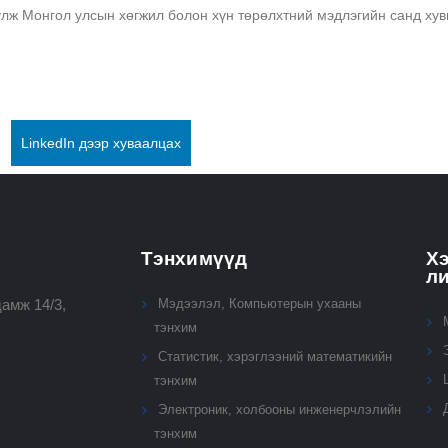
үлж Монгол улсын хөгжил болон хүн төрөлхтний мэдлэгийн санд хув
LinkedIn дээр хуваалцах
Тэнхимүүд
Хэ
л
амж 14/3,
Мэдээлэл, Компьютерын ухааны
тэнхим
Статистик, хэрэглээний математикийн
тэнхим
Электроник, холбооны инженерчлэлийн
тэнхим