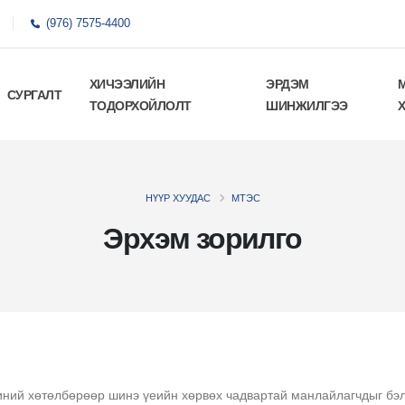
(976) 7575-4400
ХИЧЭЭЛИЙН
ЭРДЭМ
СУРГАЛТ
ТОДОРХОЙЛОЛТ
ШИНЖИЛГЭЭ
НҮҮР ХУУДАС
МТЭС
Эрхэм зорилго
ний хөтөлбөрөөр шинэ үеийн хөрвөх чадвартай манлайлагчдыг бэл