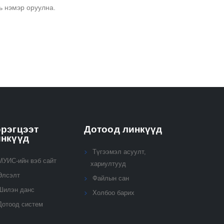
ь нэмэр оруулна.
рэгцээт
Дотоод линкүүд
инкүүд
Түгээмэл асуулт,
МУИС-ийн вэб сайт
хариултууд
Элсэлт
Файлын сан
Шилэн данс
Холбоо барих
Дотоод систем