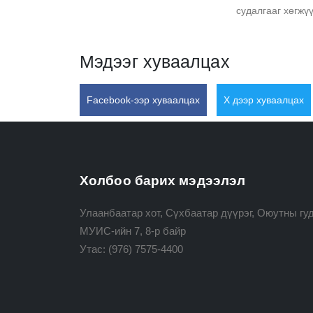
судалгааг хөгжү
Мэдээг хуваалцах
Facebook-ээр хуваалцах
X дээр хуваалцах
Холбоо барих мэдээлэл
Улаанбаатар хот, Сүхбаатар дүүрэг, Оюутны гуд
МУИС-ийн 7, 8-р байр
Утас:
(976) 7575-4400