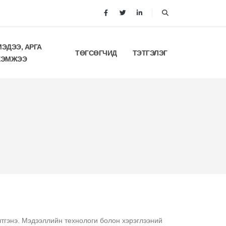
МЭДЭЭ, АРГА
ТӨГСӨГЧИД
ТЭТГЭЛЭГ
ХЭМЖЭЭ
тгэнэ. Мэдээллийн технологи болон хэрэглээний