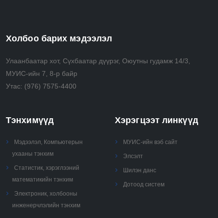
algorithms and explain the differences in their running
time
• Analyze, use, and perform recursive, combinatorial
Холбоо барих мэдээлэл
and greedy algorithms
• Select and apply advanced algorithmic techniques
Улаанбаатар хот, Сүхбаатар дүүрэг, Оюутны гудамж 14/3,
(e.g., randomization, approximation) to solve real
МУИС-ийн 7, 8-р байр
problems.
Утас:
(976) 7575-4400
Тэнхимүүд
Хэрэгцээт линкүүд
Мэдээлэл, Компьютерын
МУИС-ийн вэб сайт
ухааны тэнхим
Элсэлт
Статистик, хэрэглээний
Шилэн данс
математикийн тэнхим
Дотоод систем
Электроник, холбооны
инженерчлэлийн тэнхим