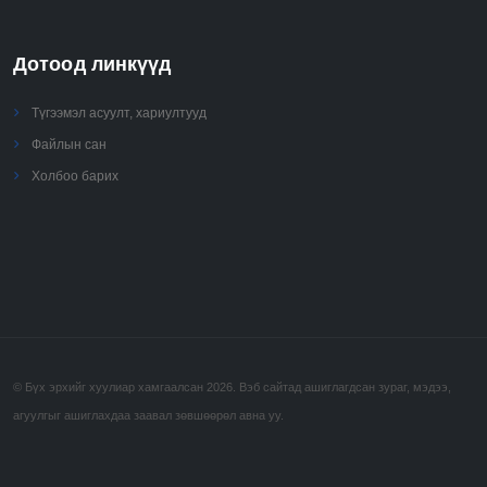
Дотоод линкүүд
Түгээмэл асуулт, хариултууд
Файлын сан
Холбоо барих
© Бүх эрхийг хуулиар хамгаалсан 2026. Вэб сайтад ашиглагдсан зураг, мэдээ,
агуулгыг ашиглахдаа заавал зөвшөөрөл авна уу.