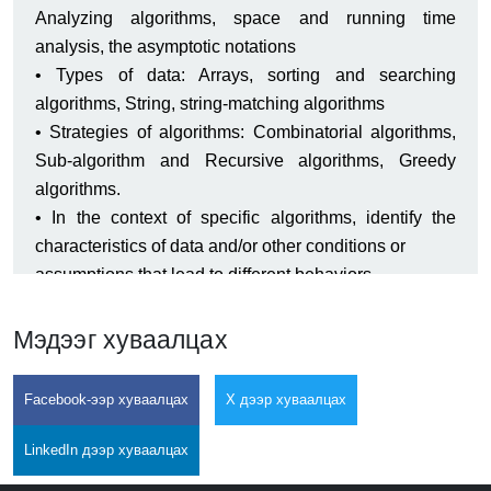
Analyzing algorithms, space and running time
analysis, the asymptotic notations
• Types of data: Arrays, sorting and searching
algorithms, String, string-matching algorithms
• Strategies of algorithms: Combinatorial algorithms,
Sub-algorithm and Recursive algorithms, Greedy
algorithms.
• In the context of specific algorithms, identify the
characteristics of data and/or other conditions or
assumptions that lead to different behaviors.
• Determine informally the time and space complexity
of simple algorithms.
Мэдээг хуваалцах
• State the formal definition of big O.
• Implement and examine basic numerical algorithms.
Facebook-ээр хуваалцах
X дээр хуваалцах
• Apply and employ Linear, branch and loop
algorithms.
LinkedIn дээр хуваалцах
• Implement simple array sorting, and search