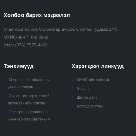
Холбоо барих мэдээлэл
Улаанбаатар хот, Сүхбаатар дүүрэг, Оюутны гудамж 14/3,
МУИС-ийн 7, 8-р байр
Утас:
(976) 7575-4400
Тэнхимүүд
Хэрэгцээт линкүүд
Мэдээлэл, Компьютерын
МУИС-ийн вэб сайт
ухааны тэнхим
Элсэлт
Статистик, хэрэглээний
Шилэн данс
математикийн тэнхим
Дотоод систем
Электроник, холбооны
инженерчлэлийн тэнхим