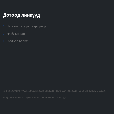
Дотоод линкүүд
Түгээмэл асуулт, хариултууд
Файлын сан
Холбоо барих
© Бүх эрхийг хуулиар хамгаалсан 2026. Вэб сайтад ашиглагдсан зураг, мэдээ,
агуулгыг ашиглахдаа заавал зөвшөөрөл авна уу.