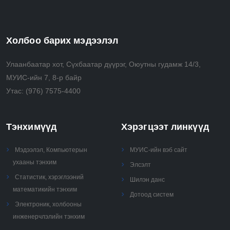
Холбоо барих мэдээлэл
Улаанбаатар хот, Сүхбаатар дүүрэг, Оюутны гудамж 14/3,
МУИС-ийн 7, 8-р байр
Утас:
(976) 7575-4400
Тэнхимүүд
Хэрэгцээт линкүүд
Мэдээлэл, Компьютерын
МУИС-ийн вэб сайт
ухааны тэнхим
Элсэлт
Статистик, хэрэглээний
Шилэн данс
математикийн тэнхим
Дотоод систем
Электроник, холбооны
инженерчлэлийн тэнхим