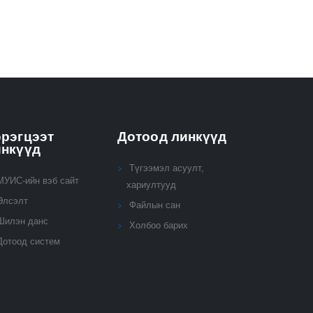
рэгцээт
Дотоод линкүүд
инкүүд
Түгээмэл асуулт,
МУИС-ийн вэб сайт
хариултууд
Элсэлт
Файлын сан
Шилэн данс
Холбоо барих
Дотоод систем