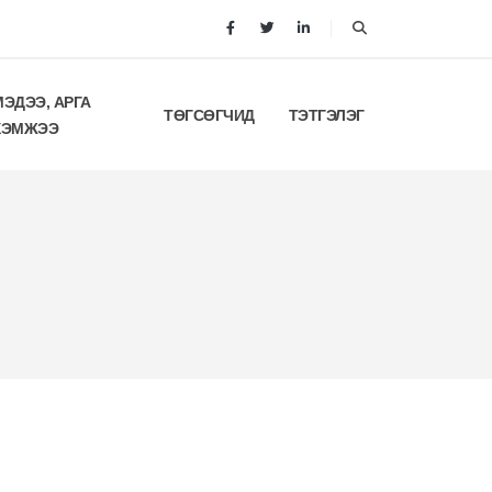
МЭДЭЭ, АРГА
ТӨГСӨГЧИД
ТЭТГЭЛЭГ
ХЭМЖЭЭ