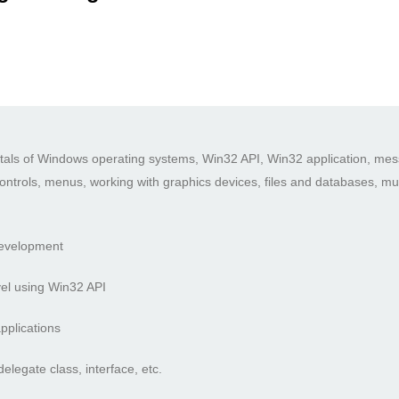
entals of Windows operating systems, Win32 API, Win32 application, me
controls, menus, working with graphics devices, files and databases, 
development
vel using Win32 API
pplications
legate class, interface, etc.