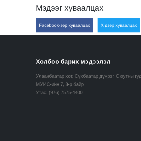
Мэдээг хуваалцах
Facebook-ээр хуваалцах
X дээр хуваалцах
Холбоо барих мэдээлэл
Улаанбаатар хот, Сүхбаатар дүүрэг, Оюутны гуд
МУИС-ийн 7, 8-р байр
Утас:
(976) 7575-4400