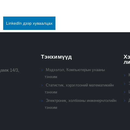
LinkedIn дээр хуваалцах
Тэнхимүүд
Хэ
л
амж 14/3,
Мэдээлэл, Компьютерын ухааны
тэнхим
Статистик, хэрэглээний математикийн
тэнхим
Электроник, холбооны инженерчлэлийн
тэнхим