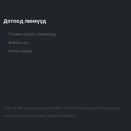
Дотоод линкүүд
Түгээмэл асуулт, хариултууд
Файлын сан
Холбоо барих
© Бүх эрхийг хуулиар хамгаалсан 2026. Вэб сайтад ашиглагдсан зураг, мэдээ,
агуулгыг ашиглахдаа заавал зөвшөөрөл авна уу.