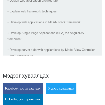
• Design web application architecture
• Explain web framework techniques
• Develop web applications in MEAN stack framework
• Develop Single Page Applications (SPA) via AngularJS
framework
• Develop server-side web applications by Model-View-Controller
(MVC) architecture
• Analyze SPA, MVC web applications
Мэдээг хуваалцах
• Design and implement JSON data format to transfer data
between client and server
Facebook-ээр хуваалцах
X дээр хуваалцах
• Develop REST web service on ExpressJS framework
LinkedIn дээр хуваалцах