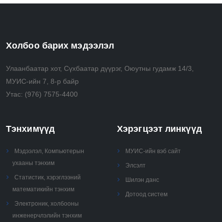
• Implement HTTPS protocols in web applications
• Examine and evaluate secure environment of data transfer in
web applications
Холбоо барих мэдээлэл
• Develop web applications that prevents web attacks such as
Улаанбаатар хот, Сүхбаатар дүүрэг, Оюутны гудамж 14/3,
XSS, CSRF etc.
МУИС-ийн 7, 8-р байр
Утас:
(976) 7575-4400
• Implement OAuth mechanism to web applications
• Define the Semantic web
Тэнхимүүд
Хэрэгцээт линкүүд
Мэдээлэл, Компьютерын
МУИС-ийн вэб сайт
ухааны тэнхим
Элсэлт
Статистик, хэрэглээний
Шилэн данс
математикийн тэнхим
Дотоод систем
Электроник, холбооны
инженерчлэлийн тэнхим