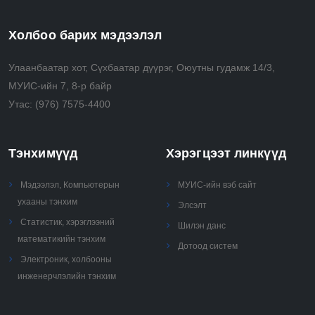
Холбоо барих мэдээлэл
Улаанбаатар хот, Сүхбаатар дүүрэг, Оюутны гудамж 14/3,
МУИС-ийн 7, 8-р байр
Утас:
(976) 7575-4400
Тэнхимүүд
Хэрэгцээт линкүүд
Мэдээлэл, Компьютерын
МУИС-ийн вэб сайт
ухааны тэнхим
Элсэлт
Статистик, хэрэглээний
Шилэн данс
математикийн тэнхим
Дотоод систем
Электроник, холбооны
инженерчлэлийн тэнхим