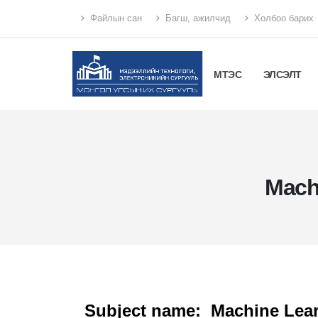
Файлын сан
Багш, ажилчид
Холбоо барих
МТЭС
ЭЛСЭЛТ
Machi
Subject name: Machine Learni