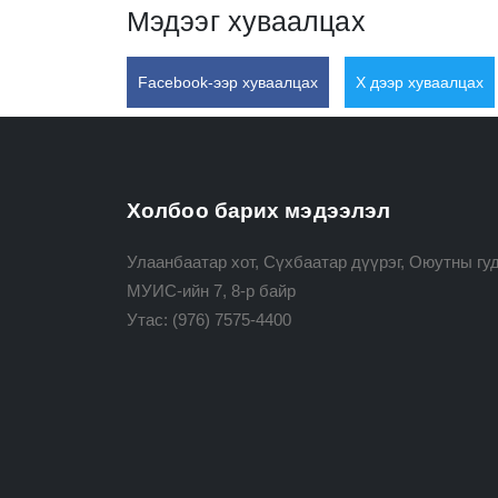
Мэдээг хуваалцах
Facebook-ээр хуваалцах
X дээр хуваалцах
Холбоо барих мэдээлэл
Улаанбаатар хот, Сүхбаатар дүүрэг, Оюутны гуд
МУИС-ийн 7, 8-р байр
Утас:
(976) 7575-4400