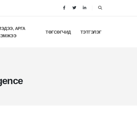
МЭДЭЭ, АРГА
ТӨГСӨГЧИД
ТЭТГЭЛЭГ
ХЭМЖЭЭ
igence