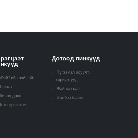
рэгцээт
Дотоод линкүүд
инкүүд
Түгээмэл асуулт,
МУИС-ийн вэб сайт
хариултууд
Элсэлт
Файлын сан
Шилэн данс
Холбоо барих
Дотоод систем