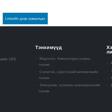
LinkedIn дээр хуваалцах
Тэнхимүүд
Хэ
л
амж 14/3,
Мэдээлэл, Компьютерын ухааны
тэнхим
Статистик, хэрэглээний математикийн
тэнхим
Электроник, холбооны инженерчлэлийн
тэнхим