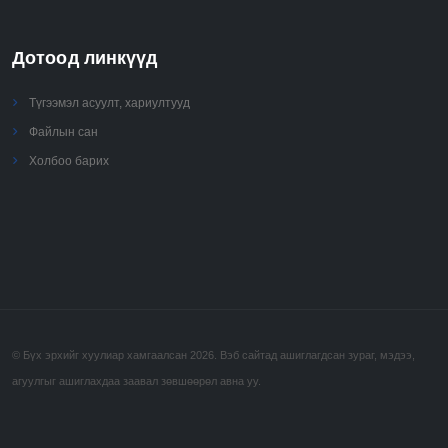
Дотоод линкүүд
Түгээмэл асуулт, хариултууд
Файлын сан
Холбоо барих
© Бүх эрхийг хуулиар хамгаалсан 2026. Вэб сайтад ашиглагдсан зураг, мэдээ,
агуулгыг ашиглахдаа заавал зөвшөөрөл авна уу.