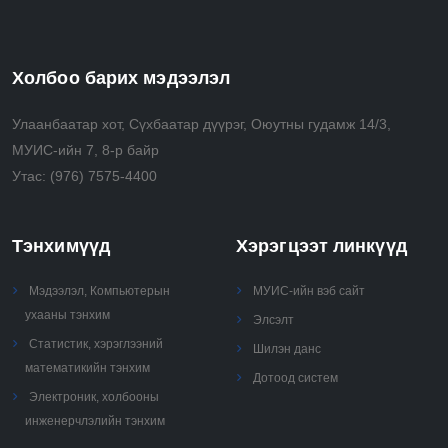
time
• Analyze, use, and perform recursive, combinatorial
and greedy algorithms
Холбоо барих мэдээлэл
• Select and apply advanced algorithmic techniques
(e.g., randomization, approximation) to solve real
Улаанбаатар хот, Сүхбаатар дүүрэг, Оюутны гудамж 14/3,
problems.
МУИС-ийн 7, 8-р байр
Утас:
(976) 7575-4400
Тэнхимүүд
Хэрэгцээт линкүүд
Мэдээлэл, Компьютерын
МУИС-ийн вэб сайт
ухааны тэнхим
Элсэлт
Статистик, хэрэглээний
Шилэн данс
математикийн тэнхим
Дотоод систем
Электроник, холбооны
инженерчлэлийн тэнхим