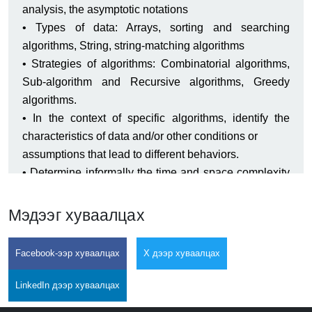
analysis, the asymptotic notations
• Types of data: Arrays, sorting and searching
algorithms, String, string-matching algorithms
• Strategies of algorithms: Combinatorial algorithms,
Sub-algorithm and Recursive algorithms, Greedy
algorithms.
• In the context of specific algorithms, identify the
characteristics of data and/or other conditions or
assumptions that lead to different behaviors.
• Determine informally the time and space complexity
of simple algorithms.
• State the formal definition of big O.
Мэдээг хуваалцах
• Implement and examine basic numerical algorithms.
• Apply and employ Linear, branch and loop
Facebook-ээр хуваалцах
X дээр хуваалцах
algorithms.
• Implement simple array sorting, and search
LinkedIn дээр хуваалцах
algorithms and explain the differences in their running