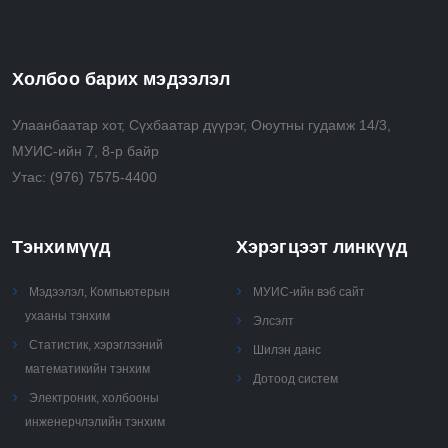
algorithms and explain the differences in their running
time
• Analyze, use, and perform recursive, combinatorial
Холбоо барих мэдээлэл
and greedy algorithms
• Select and apply advanced algorithmic techniques
Улаанбаатар хот, Сүхбаатар дүүрэг, Оюутны гудамж 14/3,
(e.g., randomization, approximation) to solve real
МУИС-ийн 7, 8-р байр
problems.
Утас:
(976) 7575-4400
Тэнхимүүд
Хэрэгцээт линкүүд
Мэдээлэл, Компьютерын
МУИС-ийн вэб сайт
ухааны тэнхим
Элсэлт
Статистик, хэрэглээний
Шилэн данс
математикийн тэнхим
Дотоод систем
Электроник, холбооны
инженерчлэлийн тэнхим