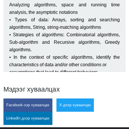
Analyzing algorithms, space and running time
analysis, the asymptotic notations
• Types of data: Arrays, sorting and searching
algorithms, String, string-matching algorithms
• Strategies of algorithms: Combinatorial algorithms,
Sub-algorithm and Recursive algorithms, Greedy
algorithms.
• In the context of specific algorithms, identify the
characteristics of data and/or other conditions or
assumptions that lead to different behaviors.
• Determine informally the time and space complexity
of simple algorithms.
Мэдээг хуваалцах
• State the formal definition of big O.
• Implement and examine basic numerical algorithms.
Facebook-ээр хуваалцах
X дээр хуваалцах
• Apply and employ Linear, branch and loop
algorithms.
LinkedIn дээр хуваалцах
• Implement simple array sorting, and search