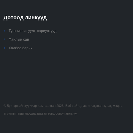
Дотоод линкүүд
Түгээмэл асуулт, хариултууд
Файлын сан
Холбоо барих
© Бүх эрхийг хуулиар хамгаалсан 2026. Вэб сайтад ашиглагдсан зураг, мэдээ,
агуулгыг ашиглахдаа заавал зөвшөөрөл авна уу.