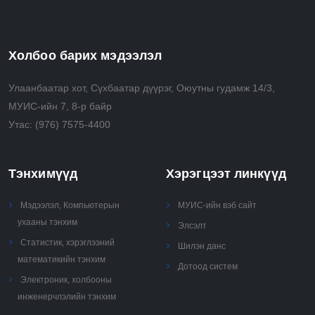
Холбоо барих мэдээлэл
Улаанбаатар хот, Сүхбаатар дүүрэг, Оюутны гудамж 14/3,
МУИС-ийн 7, 8-р байр
Утас:
(976) 7575-4400
Тэнхимүүд
Хэрэгцээт линкүүд
Мэдээлэл, Компьютерын
МУИС-ийн вэб сайт
ухааны тэнхим
Элсэлт
Статистик, хэрэглээний
Шилэн данс
математикийн тэнхим
Дотоод систем
Электроник, холбооны
инженерчлэлийн тэнхим