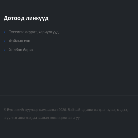
Дотоод линкүүд
Түгээмэл асуулт, хариултууд
Файлын сан
Холбоо барих
© Бүх эрхийг хуулиар хамгаалсан 2026. Вэб сайтад ашиглагдсан зураг, мэдээ,
агуулгыг ашиглахдаа заавал зөвшөөрөл авна уу.