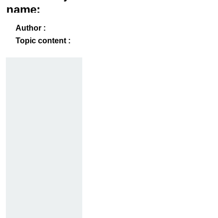
name:
Analysis I
ack
-B
Author :
Topic content :