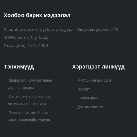
Холбоо барих мэдээлэл
Улаанбаатар хот, Сүхбаатар дүүрэг, Оюутны гудамж 14/3,
МУИС-ийн 7, 8-р байр
Утас:
(976) 7575-4400
Тэнхимүүд
Хэрэгцээт линкүүд
Мэдээлэл, Компьютерын
МУИС-ийн вэб сайт
ухааны тэнхим
Элсэлт
Статистик, хэрэглээний
Шилэн данс
математикийн тэнхим
Дотоод систем
Электроник, холбооны
инженерчлэлийн тэнхим