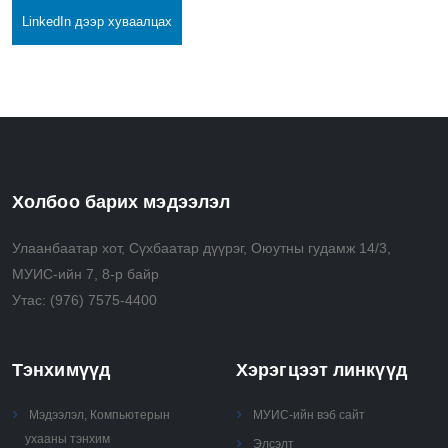
LinkedIn дээр хуваалцах
Холбоо барих мэдээлэл
Улаанбаатар хот, Сүхбаатар дүүрэг, Оюутны гудамж 14/3,
МУИС-ийн 7, 8-р байр
Утас:
(976) 7575-4400
Тэнхимүүд
Хэрэгцээт линкүүд
Мэдээлэл, Компьютерын
МУИС-ийн вэб сайт
ухааны тэнхим
Элсэлт