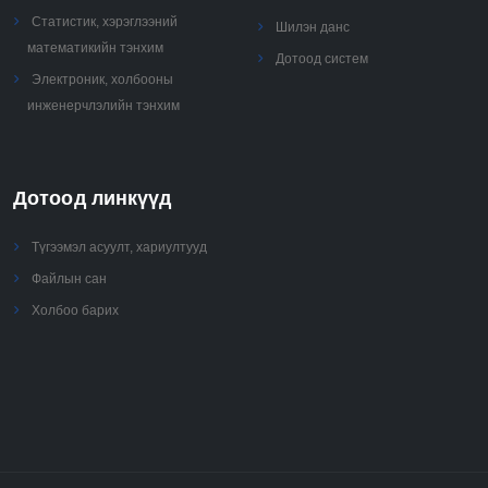
Статистик, хэрэглээний
Шилэн данс
математикийн тэнхим
Дотоод систем
Электроник, холбооны
инженерчлэлийн тэнхим
Дотоод линкүүд
Түгээмэл асуулт, хариултууд
Файлын сан
Холбоо барих