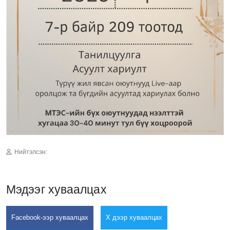
Нийтэлсэн:
Мэдээг хуваалцах
Facebook-ээр хуваалцах
X дээр хуваалцах