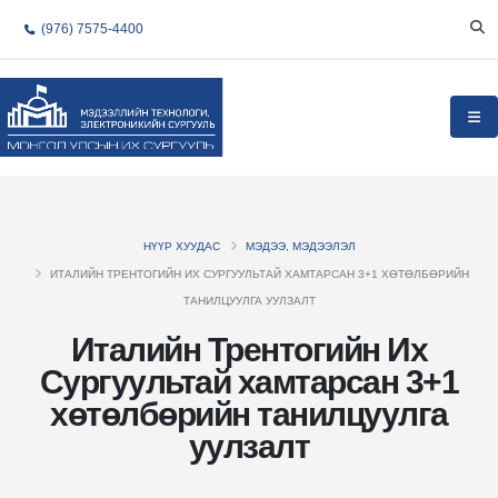
(976) 7575-4400
НҮҮР ХУУДАС
МЭДЭЭ, МЭДЭЭЛЭЛ
ИТАЛИЙН ТРЕНТОГИЙН ИХ СУРГУУЛЬТАЙ ХАМТАРСАН 3+1 ХӨТӨЛБӨРИЙН
ТАНИЛЦУУЛГА УУЛЗАЛТ
Италийн Трентогийн Их
Сургуультай хамтарсан 3+1
хөтөлбөрийн танилцуулга
уулзалт