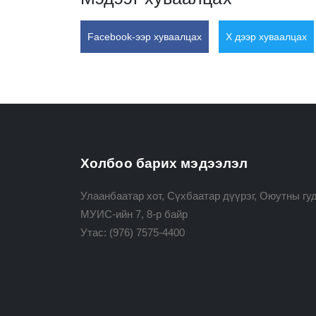
Facebook-ээр хуваалцах
X дээр хуваалцах
Холбоо барих мэдээлэл
Улаанбаатар хот, Сүхбаатар дүүрэг, Оюутны гуд
МУИС-ийн 7, 8-р байр
Утас:
(976) 7575-4400