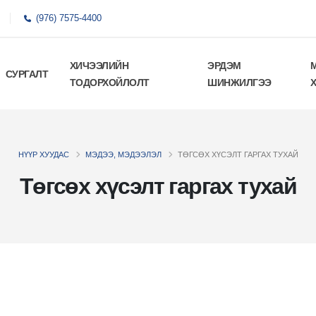
(976) 7575-4400
ХИЧЭЭЛИЙН
ЭРДЭМ
СУРГАЛТ
ТОДОРХОЙЛОЛТ
ШИНЖИЛГЭЭ
НҮҮР ХУУДАС
МЭДЭЭ, МЭДЭЭЛЭЛ
ТӨГСӨХ ХҮСЭЛТ ГАРГАХ ТУХАЙ
Төгсөх хүсэлт гаргах тухай