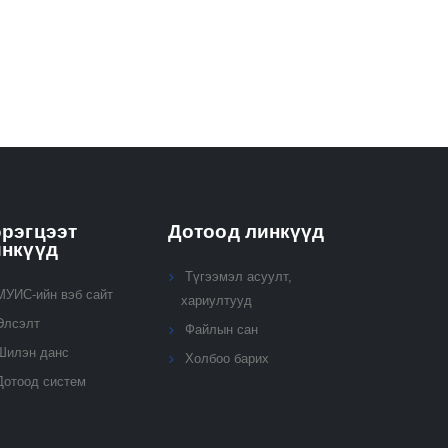
рэгцээт
Дотоод линкүүд
инкүүд
Түгээмэл асуулт,
МУИС-ийн вэб сайт
хариултууд
Элсэлт
Файлын сан
Шилэн данс
Холбоо барих
Дотоод систем