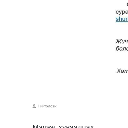
Нийтэлсэн:
Мэдээг хуваалцах