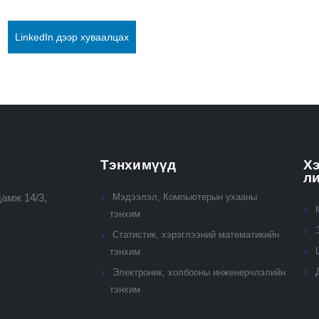
LinkedIn дээр хуваалцах
Тэнхимүүд
Хэ
л
амж 14/3,
Мэдээлэл, Компьютерын ухааны
тэнхим
Статистик, хэрэглээний математикийн
тэнхим
Электроник, холбооны инженерчлэлийн
тэнхим