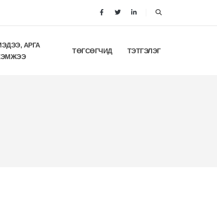
МЭДЭЭ, АРГА
ТӨГСӨГЧИД
ТЭТГЭЛЭГ
ХЭМЖЭЭ